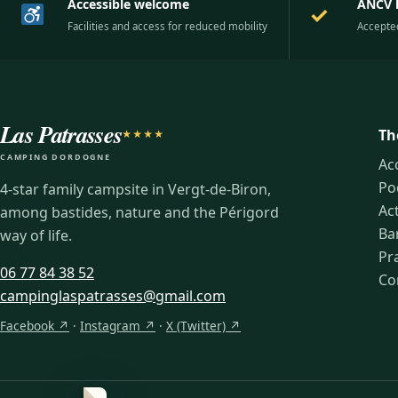
Accessible welcome
ANCV 
✓
Facilities and access for reduced mobility
Accepte
Las Patrasses
Th
★★★★
CAMPING DORDOGNE
Ac
Po
4-star family campsite in Vergt-de-Biron,
Act
among bastides, nature and the Périgord
Ba
way of life.
Pra
06 77 84 38 52
Co
campinglaspatrasses@gmail.com
Facebook ↗
·
Instagram ↗
·
X (Twitter) ↗