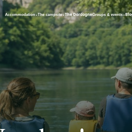
The Dordogne
Blo
Accommodation
The campsite
Groups & events
⌄
⌄
⌄