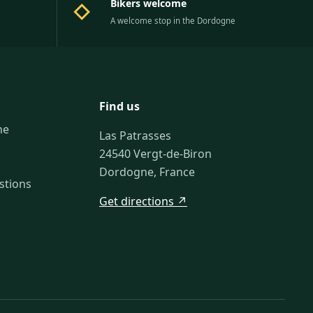
Bikers welcome
◇
A welcome stop in the Dordogne
Find us
ne
Las Patrasses
24540 Vergt-de-Biron
Dordogne, France
stions
Get directions ↗