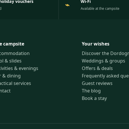
holiday vouchers
Wi-Fi
⌁
d
Available at the campsite
e campsite
Your wishes
commodation
Discover the Dordog
ol & slides
Weddings & groups
ivities & evenings
Offers & deals
r & dining
Frequently asked que
ctical services
Guest reviews
ntact
The blog
Book a stay