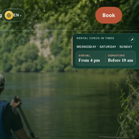
Book
g
EN
⌄
RENTAL CHECK-IN TIMES
↗
WEDNESDAY · SATURDAY · SUNDAY
ARRIVAL
DEPARTURE
From 4 pm
Before 10 am