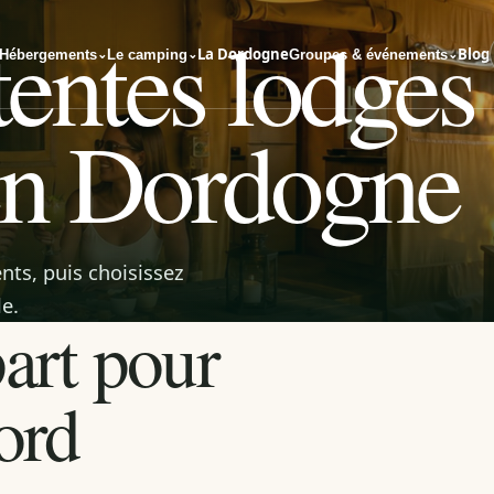
tentes lodges
La Dordogne
Blog
Hébergements
Le camping
Groupes & événements
⌄
⌄
⌄
en Dordogne
nts, puis choisissez
e.
art pour
ord