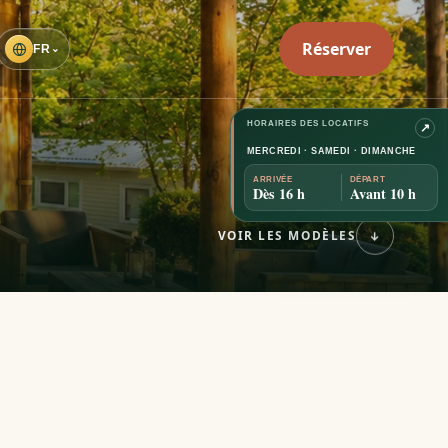
Réserver
FR
⌄
HORAIRES DES LOCATIFS
↗
MERCREDI · SAMEDI · DIMANCHE
ARRIVÉE
DÉPART
Dès 16 h
Avant 10 h
VOIR LES MODÈLES
↓