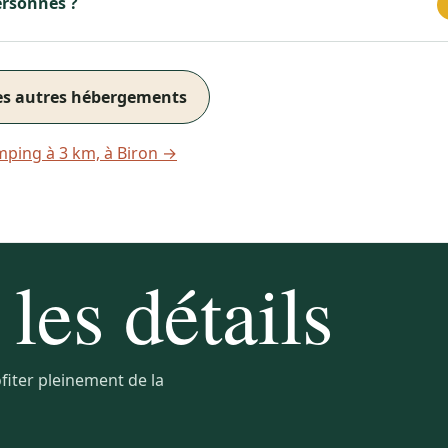
ersonnes ?
es autres hébergements
mping à 3 km, à Biron →
les détails
fiter pleinement de la