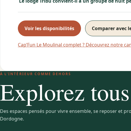
Le lodge Tribu convient-il à un groupe de huit p
Voir les disponibilités
Comparer avec l
Cap’Fun Le Moulinal complet ? Découvrez notre ca
À L’INTÉRIEUR COMME DEHORS
Explorez tous 
Des espaces pensés pour vivre ensemble, se reposer et pro
Dordogne.