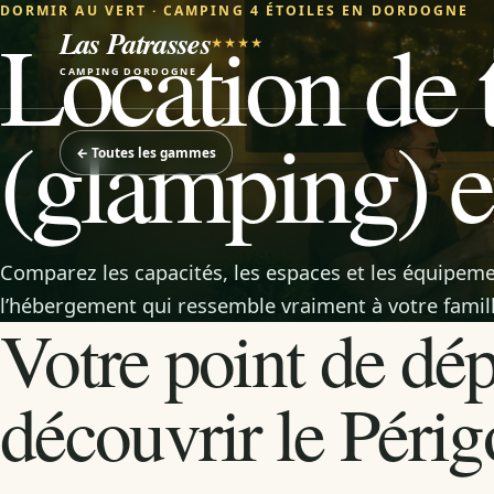
DORMIR AU VERT · CAMPING 4 ÉTOILES EN DORDOGNE
Location de 
Las Patrasses
★★★★
CAMPING DORDOGNE
(glamping) 
←
Toutes les gammes
Comparez les capacités, les espaces et les équipeme
l’hébergement qui ressemble vraiment à votre famill
Votre point de dép
découvrir le Périg